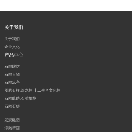
关于我们
关于我们
企业文化
产品中心
石雕牌坊
石雕人物
石雕凉亭
图腾石柱,滚龙柱,十二生肖文化柱
石雕麒麟,石雕貔貅
石雕石狮
景观雕塑
浮雕壁画