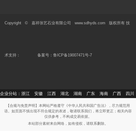
Copyright © 嘉祥张艺石业有限公司 www.sdhyds.com 版权所有 技
术支持：
备案号：
鲁ICP备19007471号-7
企业分站：
浙江
安徽
江西
湖北
湖南
广东
海南
广西
四川
【合规与免责声明】本网站严格遵守《中华人民共和国广告法》，尽力规范用
语。如页面不慎出现不符合规定的表述，敬请联系我们，将立即更正；相关内容
仅供参考，不构成交易依据。
本站部分素材来自网络，如有侵权，请联系删除。