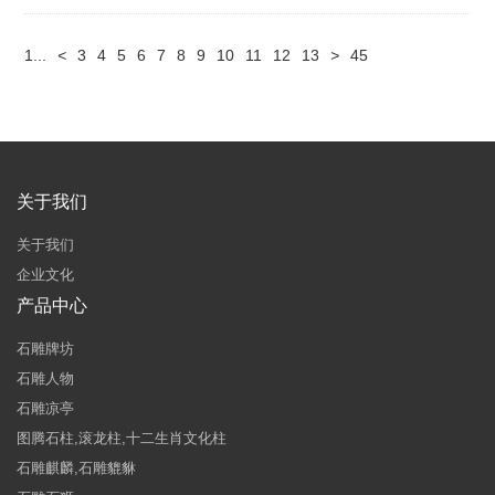
1...
<
3
4
5
6
7
8
9
10
11
12
13
>
45
关于我们
关于我们
企业文化
产品中心
石雕牌坊
石雕人物
石雕凉亭
图腾石柱,滚龙柱,十二生肖文化柱
石雕麒麟,石雕貔貅